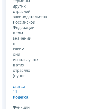
термины
других
отраслей
законодательства
Российской
Федерации
в том
значении,
в
каком
они
используются
в этих
отраслях
(пункт
1
статьи
11
Кодекса
).
Функции