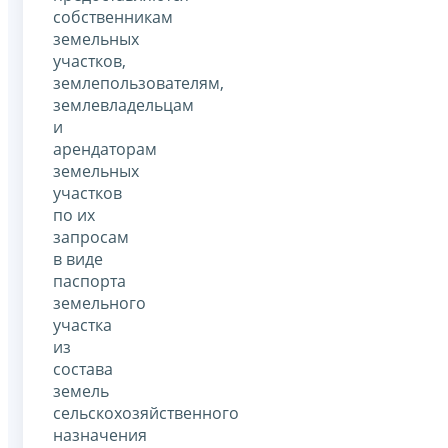
собственникам
земельных
участков,
землепользователям,
землевладельцам
и
арендаторам
земельных
участков
по их
запросам
в виде
паспорта
земельного
участка
из
состава
земель
сельскохозяйственного
назначения