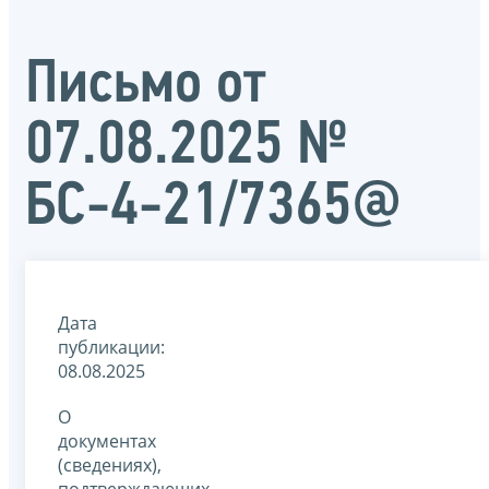
Письмо от
07.08.2025 №
БС-4-21/7365@
Дата
публикации:
08.08.2025
О
документах
(сведениях),
подтверждающих