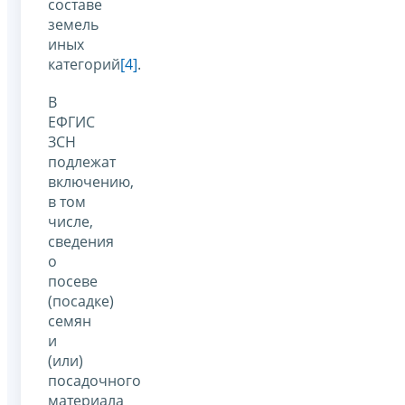
составе
земель
иных
категорий
[4]
.
В
ЕФГИС
ЗСН
подлежат
включению,
в том
числе,
сведения
о
посеве
(посадке)
семян
и
(или)
посадочного
материала