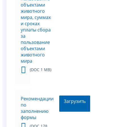
объектами
животного
мира, суммах
и сроках
уплаты сбора
за
пользование
объектами
животного
мира
(DOC 1 MB)
Рекомендации
Загрузить
по
заполнению
формы
(DOC 178