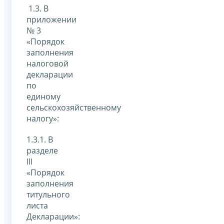
1.3. В
приложении
№ 3
«Порядок
заполнения
налоговой
декларации
по
единому
сельскохозяйственному
налогу»:
1.3.1. В
разделе
III
«Порядок
заполнения
титульного
листа
Декларации»: