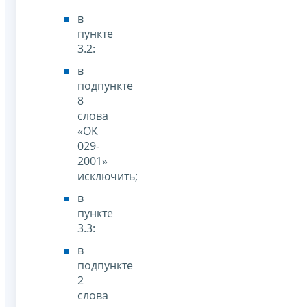
в
пункте
3.2:
в
подпункте
8
слова
«ОК
029-
2001»
исключить;
в
пункте
3.3:
в
подпункте
2
слова