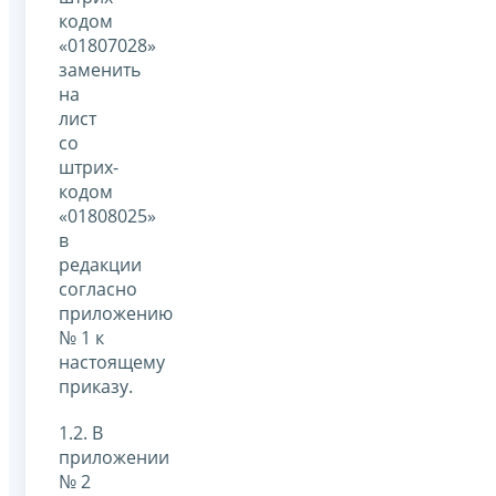
кодом
«01807028»
заменить
на
лист
со
штрих-
кодом
«01808025»
в
редакции
согласно
приложению
№ 1 к
настоящему
приказу.
1.2. В
приложении
№ 2