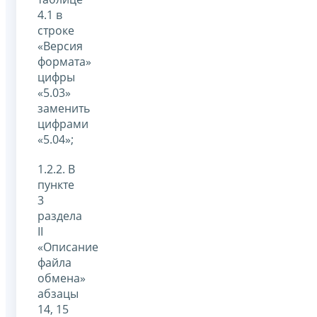
4.1 в
строке
«Версия
формата»
цифры
«5.03»
заменить
цифрами
«5.04»;
1.2.2. В
пункте
3
раздела
II
«Описание
файла
обмена»
абзацы
14, 15