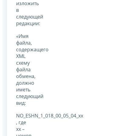
изложить
в
следующей
редакции:
«Имя
файла,
содержащего
XML
схему
файла
обмена,
должно
иметь
следующий
вид:
NO_ESHN_1_018_00_05_04_xx
, где
хх –
номер