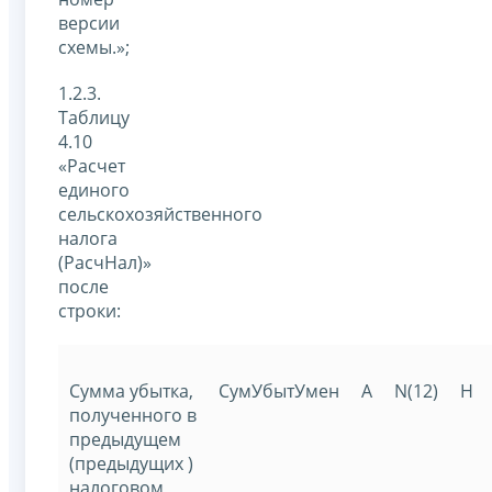
версии
схемы.»;
1.2.3.
Таблицу
4.10
«Расчет
единого
сельскохозяйственного
налога
(РасчНал)»
после
строки:
Сумма убытка,
СумУбытУмен
A
N(12)
Н
полученного в
предыдущем
(предыдущих )
налоговом