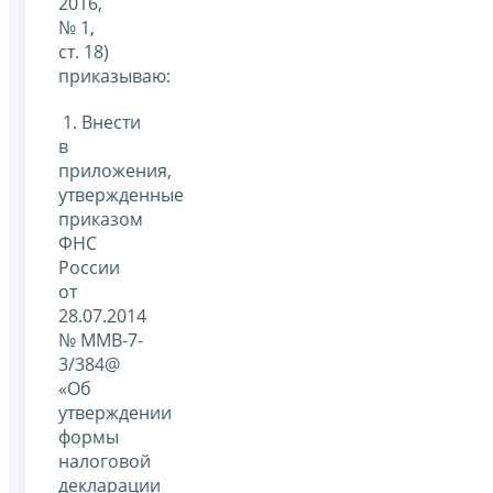
2016,
№ 1,
ст. 18)
приказываю:
1. Внести
в
приложения,
утвержденные
приказом
ФНС
России
от
28.07.2014
№ ММВ-7-
3/384@
«Об
утверждении
формы
налоговой
декларации