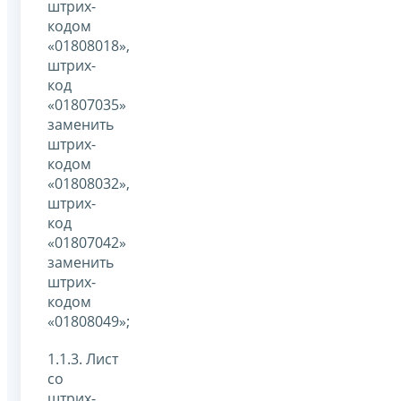
штрих-
кодом
«01808018»,
штрих-
код
«01807035»
заменить
штрих-
кодом
«01808032»,
штрих-
код
«01807042»
заменить
штрих-
кодом
«01808049»;
1.1.3. Лист
со
штрих-