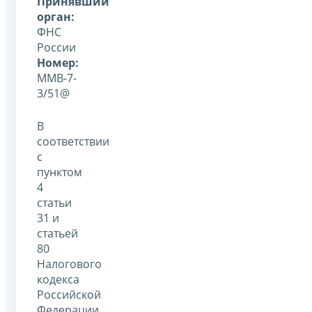
Принявший
орган:
ФНС
России
Номер:
ММВ-7-
3/51@
В
соответствии
с
пунктом
4
статьи
31 и
статьей
80
Налогового
кодекса
Российской
Федерации