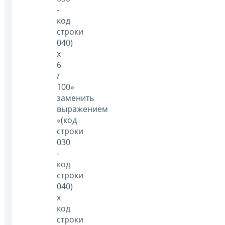
-
код
строки
040)
x
6
/
100»
заменить
выражением
«(код
строки
030
-
код
строки
040)
x
код
строки