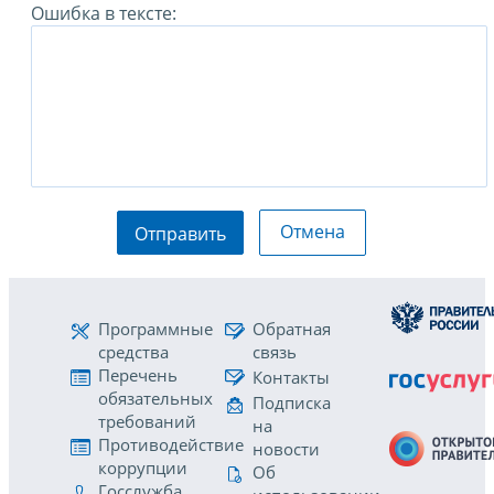
Ошибка в тексте:
Отмена
Отправить
Программные
Обратная
средства
связь
Перечень
Контакты
обязательных
Подписка
требований
на
Противодействие
новости
коррупции
Об
Госслужба