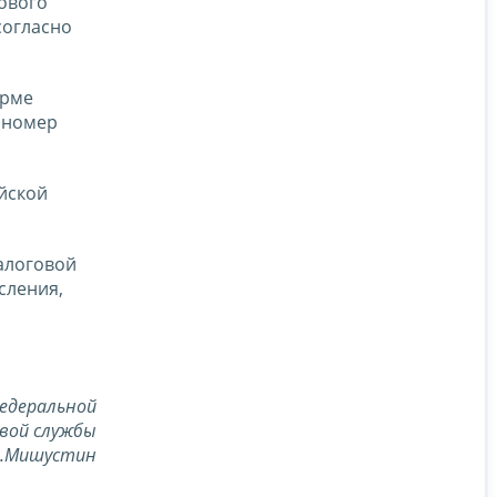
ового
согласно
орме
 номер
йской
алоговой
сления,
едеральной
вой службы
В.Мишустин