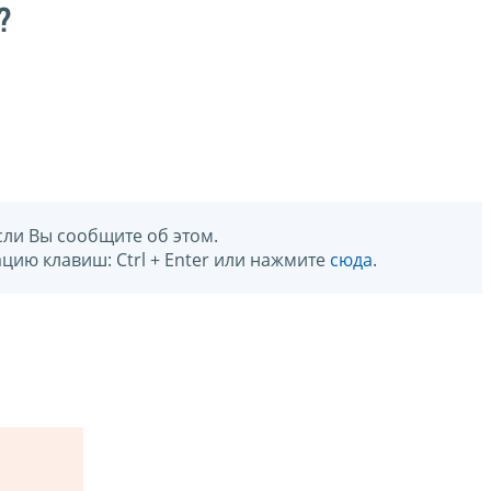
?
сли Вы сообщите об этом.
цию клавиш: Ctrl + Enter или нажмите
сюда
.