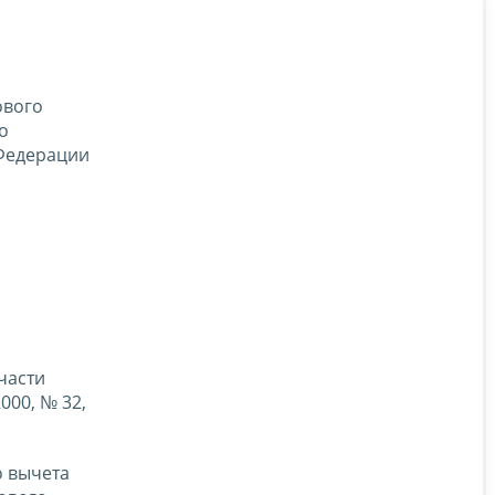
ового
о
 Федерации
части
000, № 32,
о вычета