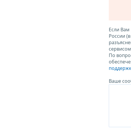
Если Вам
России (
разъясне
сервисо
По вопро
обеспече
поддержк
Ваше соо