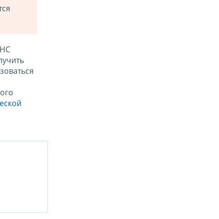
тся
ФНС
лучить
зоваться
ого
ческой