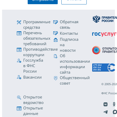
Программные
Обратная
средства
связь
Перечень
Контакты
обязательных
Подписка
требований
на
Противодействие
новости
коррупции
Об
Госслужба
использовании
в ФНС
информации
России
сайта
Вакансии
Общественный
совет
© 2005-202
ФНС Росси
Открытое
ведомство
Открытые
данные