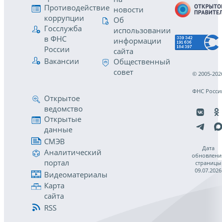
Противодействие
новости
коррупции
Об
Госслужба
использовании
в ФНС
информации
России
сайта
Вакансии
Общественный
совет
© 2005-202
ФНС Росси
Открытое
ведомство
Открытые
данные
СМЭВ
Дата
Аналитический
обновлени
портал
страницы
09.07.2026
Видеоматериалы
Карта
сайта
RSS