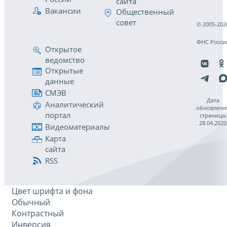
сайта
Вакансии
Общественный
совет
© 2005-202
ФНС Росси
Открытое
ведомство
Открытые
данные
СМЭВ
Дата
Аналитический
обновлени
портал
страницы
28.04.2020
Видеоматериалы
Карта
сайта
RSS
Цвет шрифта и фона
Обычный
Контрастный
Инверсия