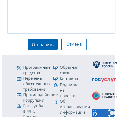
Отмена
Отправить
Программные
Обратная
средства
связь
Перечень
Контакты
обязательных
Подписка
требований
на
Противодействие
новости
коррупции
Об
Госслужба
использовании
в ФНС
информации
России