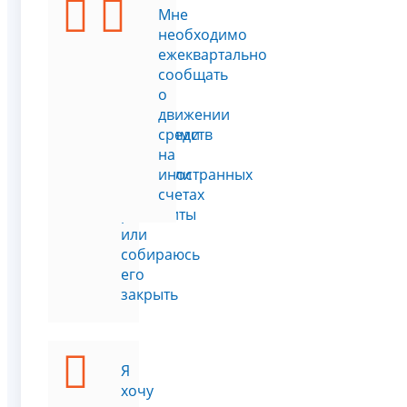
Я
Мне
открыл
необходимо
счёт
ежеквартально
в
сообщать
банке
о
за
движении
пределами
средств
РФ,
на
изменили
иностранных
его
счетах
реквизиты
или
собираюсь
его
закрыть
Я
хочу