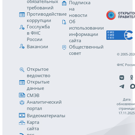
обязательных
Подписка
требований
на
Противодействие
новости
коррупции
Об
Госслужба
использовании
в ФНС
информации
России
сайта
Вакансии
Общественный
совет
© 2005-202
ФНС Росси
Открытое
ведомство
Открытые
данные
СМЭВ
Дата
Аналитический
обновлени
портал
страницы
17.11.2025
Видеоматериалы
Карта
сайта