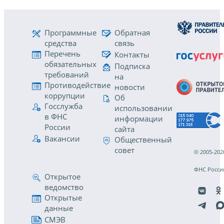
Программные
Обратная
средства
связь
Перечень
Контакты
обязательных
Подписка
требований
на
Противодействие
новости
коррупции
Об
Госслужба
использовании
в ФНС
информации
России
сайта
Вакансии
Общественный
совет
© 2005-202
ФНС Росси
Открытое
ведомство
Открытые
данные
СМЭВ