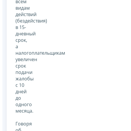
всем
видам
действий
(бездействия)
в 15-
дневный
срок,
а
налогоплательщикам
увеличен
срок
подачи
жалобы
с 10
дней
до
одного
месяца.
Говоря
об