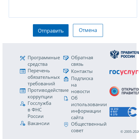
Отмена
Отправить
Программные
Обратная
средства
связь
Перечень
Контакты
обязательных
Подписка
требований
на
Противодействие
новости
коррупции
Об
Госслужба
использовании
в ФНС
информации
России
сайта
Вакансии
Общественный
совет
© 2005-202