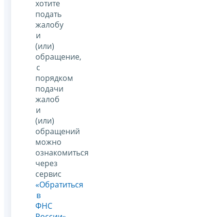
хотите
подать
жалобу
и
(или)
обращение,
с
порядком
подачи
жалоб
и
(или)
обращений
можно
ознакомиться
через
сервис
«Обратиться
в
ФНС
России»