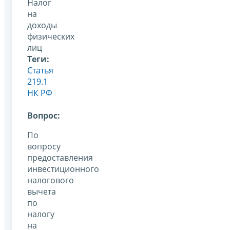
Налог
на
доходы
физических
лиц
Теги:
Статья
219.1
НК РФ
Вопрос:
По
вопросу
предоставления
инвестиционного
налогового
вычета
по
налогу
на