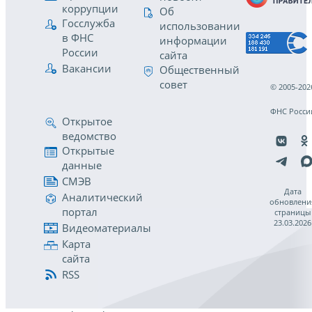
коррупции
Об
Госслужба
использовании
в ФНС
информации
России
сайта
Вакансии
Общественный
совет
© 2005-202
ФНС Росси
Открытое
ведомство
Открытые
данные
СМЭВ
Дата
Аналитический
обновлени
портал
страницы
23.03.2026
Видеоматериалы
Карта
сайта
RSS