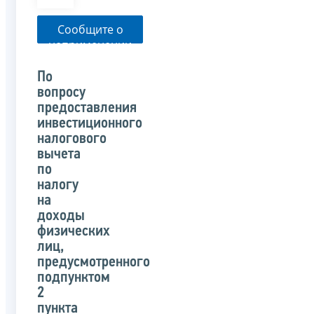
Сообщите о
неприменении
налоговым
органом
По
указанного
вопросу
письма
предоставления
инвестиционного
налогового
вычета
по
налогу
на
доходы
физических
лиц,
предусмотренного
подпунктом
2
пункта