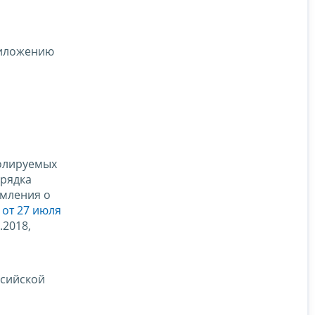
риложению
олируемых
орядка
омления о
 от 27 июля
.2018,
ссийской