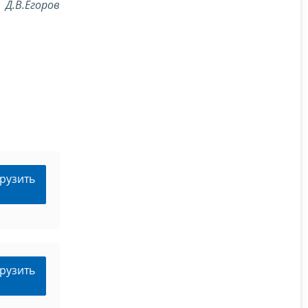
Д.В.Егоров
рузить
рузить