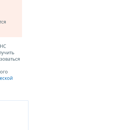
тся
ФНС
лучить
зоваться
ого
ческой