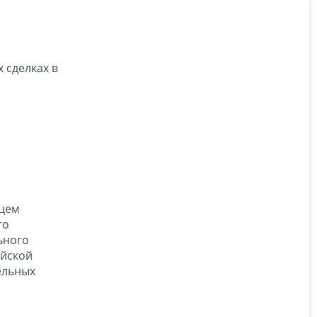
 сделках в
ацем
го
ьного
ийской
ельных