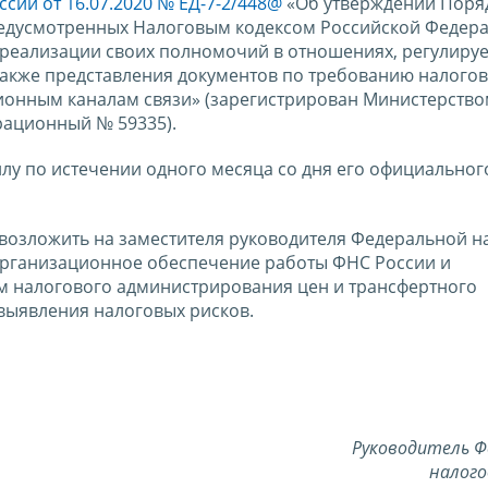
сии от 16.07.2020 № ЕД-7-2/448@
«Об утверждении Поря
редусмотренных Налоговым кодексом Российской Федер
реализации своих полномочий в отношениях, регулиру
 также представления документов по требованию налого
ионным каналам связи» (зарегистрирован Министерств
рационный № 59335).
силу по истечении одного месяца со дня его официальног
 возложить на заместителя руководителя Федеральной н
организационное обеспечение работы ФНС России и
м налогового администрирования цен и трансфертного
выявления налоговых рисков.
Руководитель Ф
налого