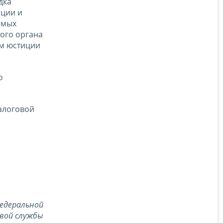
дка
ации и
емых
вого органа
ом юстиции
о
алоговой
едеральной
вой службы