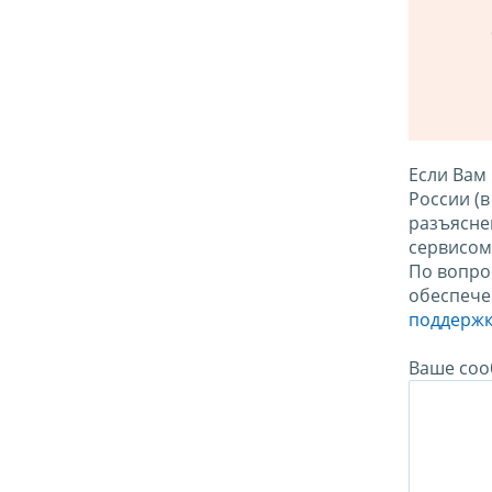
Если Вам
России (
разъясне
сервисо
По вопро
обеспече
поддержк
Ваше соо