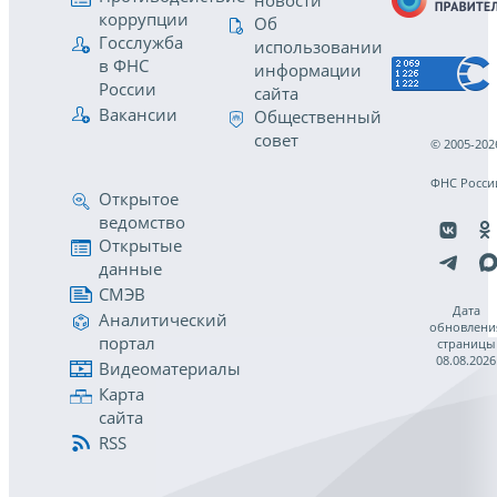
новости
коррупции
Об
Госслужба
использовании
в ФНС
информации
России
сайта
Вакансии
Общественный
совет
© 2005-202
ФНС Росси
Открытое
ведомство
Открытые
данные
СМЭВ
Дата
Аналитический
обновлени
портал
страницы
08.08.2026
Видеоматериалы
Карта
сайта
RSS