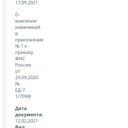
17.09.2021
О
внесении
изменений
в
приложение
№ 1 к
приказу
ФНС
России
от
29.09.2020
№
ЕД-7-
1/709@
Дата
документа:
12.02.2021
Вид