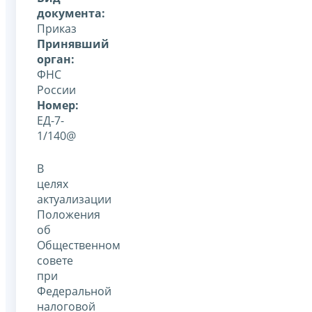
документа:
Приказ
Принявший
орган:
ФНС
России
Номер:
ЕД-7-
1/140@
В
целях
актуализации
Положения
об
Общественном
совете
при
Федеральной
налоговой