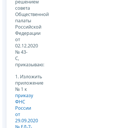
решением
совета
Общественной
палаты
Российской
Федерации
от
02.12.2020
№ 43-
С,
приказываю:
1. Изложить
приложение
№ 1 к
приказу
ФНС
России
от
29.09.2020
№ ЕД-7-