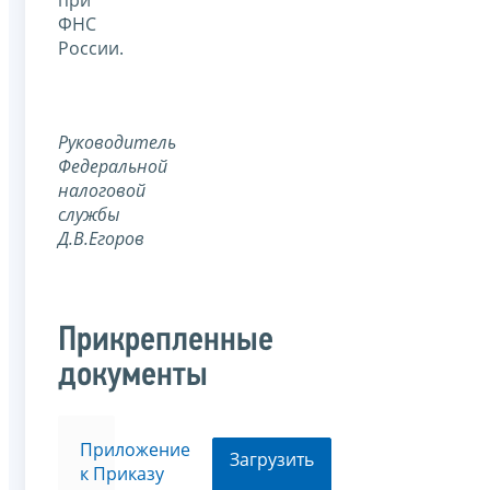
при
ФНС
России.
Руководитель
Федеральной
налоговой
службы
Д.В.Егоров
Прикрепленные
документы
Приложение
Загрузить
к Приказу