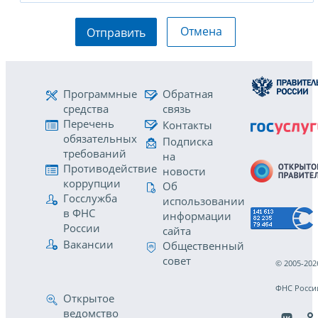
Отмена
Отправить
Программные
Обратная
средства
связь
Перечень
Контакты
обязательных
Подписка
требований
на
Противодействие
новости
коррупции
Об
Госслужба
использовании
в ФНС
информации
России
сайта
Вакансии
Общественный
совет
© 2005-202
ФНС Росси
Открытое
ведомство