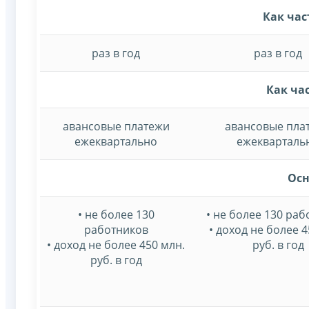
Как час
раз в год
раз в год
Как ча
авансовые платежи
авансовые пла
ежеквартально
ежекварталь
Осн
• не более 130
• не более 130 ра
работников
• доход не более 4
• доход не более 450 млн.
руб. в год
руб. в год