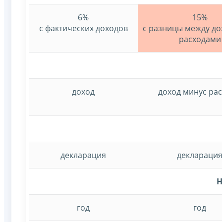
6%
15%
с фактических доходов
с разницы между до
расходами
доход
доход минус ра
декларация
деклараци
Н
год
год