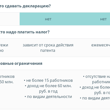
то сдавать декларацию?
нет
нет
сто надо платить налог?
тежи
зависит от срока действия
ежемеся
но
патента
овные ограничения
ботников
• отсутствие 
• не более 15 работников
50 млн.
работни
• доход не более 60 млн.
• доход не боле
руб. в год
руб. в г
• по видам деятельности
• по видам дея