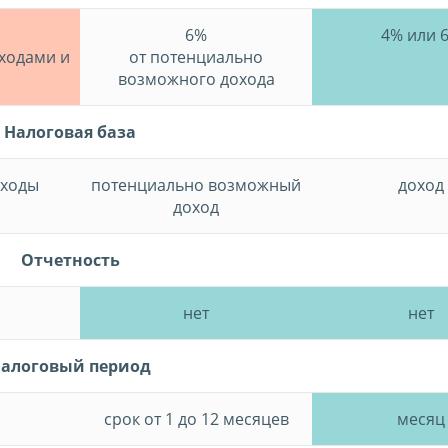
6%
4% или 
ходами и
от потенциально
возможного дохода
Налоговая база
сходы
потенциально возможный
доход
доход
Отчетность
я
нет
нет
алоговый период
срок от 1 до 12 месяцев
месяц