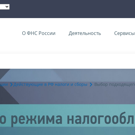
О ФНС России
Деятельность
Сервисы 
ации
Действующие в РФ налоги и сборы
Выбор подходящег
о режима налогооб