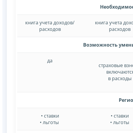
Необходимос
книга учета доходов/
книга учета дох
расходов
расходов
Возможность умень
да
страховые взн
включаютс
в расходы
Реги
• ставки
• ставки
• льготы
• льготы