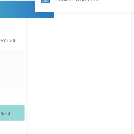
ожения.
льна