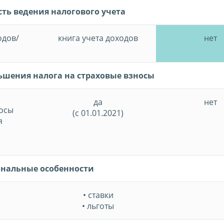
ть ведения налогового учета
одов/
книга учета доходов
нет
шения налога на страховые взносы
да
нет
осы
(с 01.01.2021)
я
ональные особенности
• ставки
• льготы