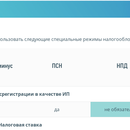
ользовать следующие специальные режимы налогообл
минус
ПСН
НПД
срегистрации в качестве ИП
да
не обязате
Налоговая ставка