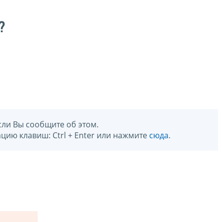
?
сли Вы сообщите об этом.
цию клавиш: Ctrl + Enter или нажмите
сюда
.