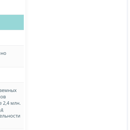
чно
наемных
ков
е 2,4 млн.
од
тельности