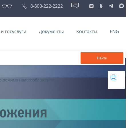
8-800-222-2222
и госуслуги
Документы
Контакты
ENG
Найти
о режима налогообложения
ложения