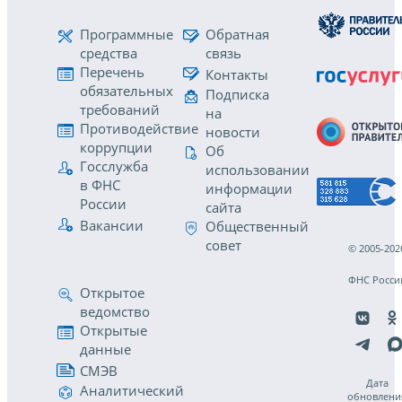
Программные
Обратная
средства
связь
Перечень
Контакты
обязательных
Подписка
требований
на
Противодействие
новости
коррупции
Об
Госслужба
использовании
в ФНС
информации
России
сайта
Вакансии
Общественный
совет
© 2005-202
ФНС Росси
Открытое
ведомство
Открытые
данные
СМЭВ
Дата
Аналитический
обновлени