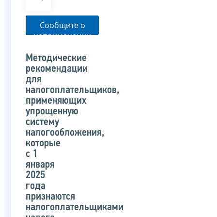
Сообщите о
неприменении
налоговым
органом
Методические
указанного
рекомендации
письма
для
налогоплательщиков,
применяющих
упрощенную
систему
налогообложения,
которые
с 1
января
2025
года
признаются
налогоплательщиками