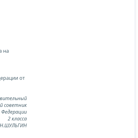
а на
дерации от
вительный
й советник
й Федерации
2 класса
.Н.ШУЛЬГИН