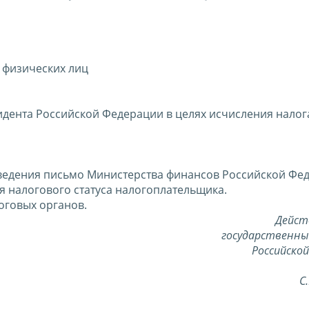
 физических лиц
идента Российской Федерации в целях исчисления налог
сведения письмо Министерства финансов Российской Фе
ия налогового статуса налогоплательщика.
оговых органов.
Дейст
государственны
Российско
С