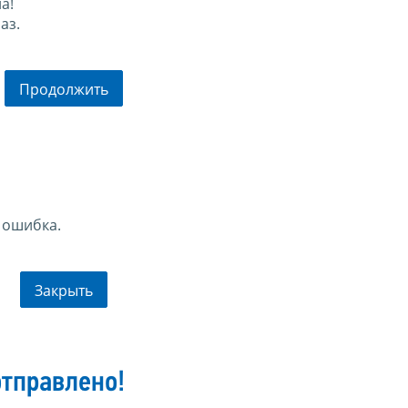
а!
аз.
Продолжить
 ошибка.
Закрыть
тправлено!