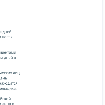
и дней
в целях
зидентами
х дней в
ческих лиц
день
находится
тельщика.
ийской
 лица в