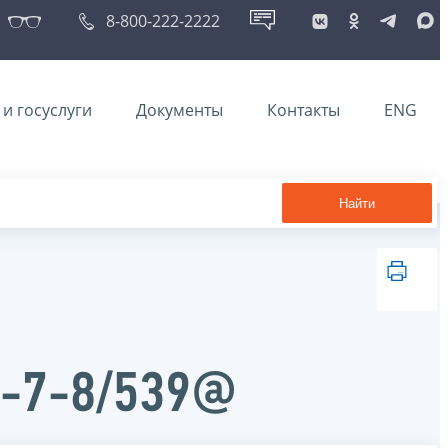
8-800-222-2222
и госуслуги
Документы
Контакты
ENG
Найти
Ч-7-8/539@