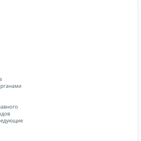
а
органами
лавного
одов
следующие