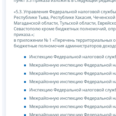
пункт 5.3 Приказа изложить в следующей редакци
«5.3. Управления Федеральной налоговой службы
Республике Тыва, Республике Хакасия, Чеченской
Магаданской области, Тульской области, Еврейск
Севастополю кроме бюджетных полномочий, опред
приказа.»;
в приложении № 1 «Перечень территориальных 
бюджетные полномочия администраторов доходов
Инспекцию Федеральной налоговой службы
Межрайонную инспекцию Федеральной на
Межрайонную инспекцию Федеральной на
Межрайонную инспекцию Федеральной на
Инспекцию Федеральной налоговой служб
Межрайонную инспекцию Федеральной нал
Межрайонную инспекцию Федеральной нал
Межрайонную инспекцию Федеральной нал