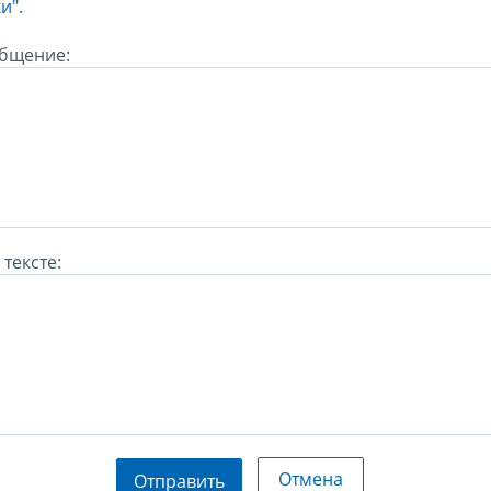
и".
бщение:
тексте:
Отмена
Отправить