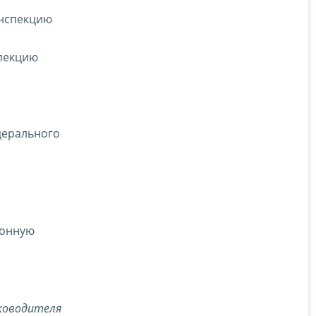
инспекцию
пекцию
и
дерального
йонную
ководителя