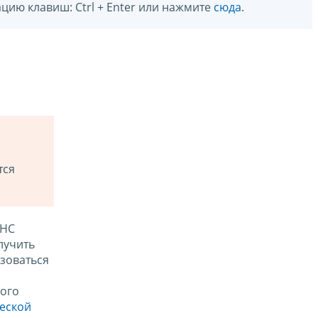
цию клавиш: Ctrl + Enter или нажмите
сюда
.
тся
ФНС
лучить
зоваться
ого
ческой