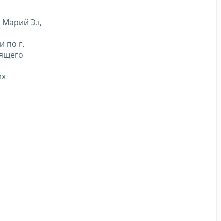
 Марий Эл,
 по г.
оящего
их