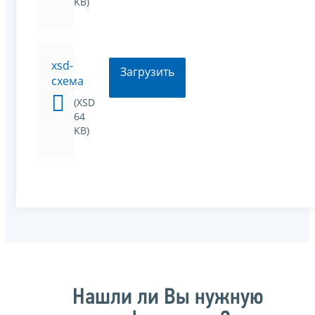
KB)
xsd-
Загрузить
схема
(XSD
64
KB)
Нашли ли Вы нужную