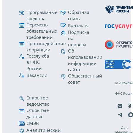
Программные
Обратная
средства
связь
Перечень
Контакты
обязательных
Подписка
требований
на
Противодействие
новости
коррупции
Об
Госслужба
использовании
в ФНС
информации
России
сайта
Вакансии
Общественный
совет
© 2005-202
ФНС Росси
Открытое
ведомство
Открытые
данные
СМЭВ
Дата
Аналитический
обновлени