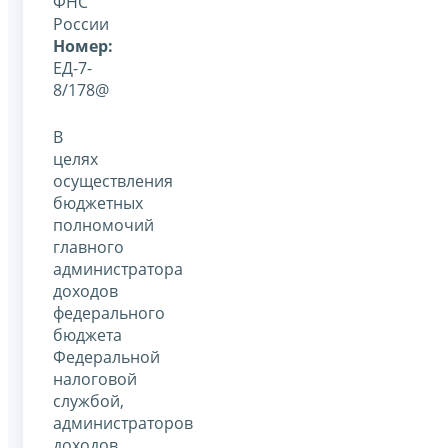
ФНС
России
Номер:
ЕД-7-
8/178@
В
целях
осуществления
бюджетных
полномочий
главного
администратора
доходов
федерального
бюджета
Федеральной
налоговой
службой,
администраторов
доходов