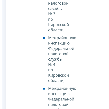
налоговой
службы
№ 3
по
Кировской
области;
Межрайонную
инспекцию
Федеральной
налоговой
службы
№ 4
по
Кировской
области;
Межрайонную
инспекцию
Федеральной
налоговой