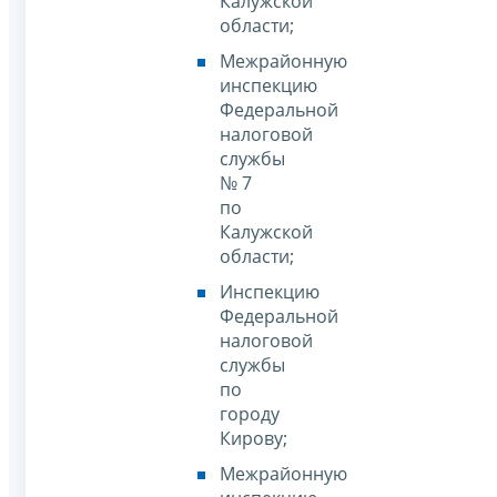
Калужской
области;
Межрайонную
инспекцию
Федеральной
налоговой
службы
№ 7
по
Калужской
области;
Инспекцию
Федеральной
налоговой
службы
по
городу
Кирову;
Межрайонную