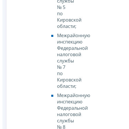
службы
№ 5
по
Кировской
области;
Межрайонную
инспекцию
Федеральной
налоговой
службы
№ 7
по
Кировской
области;
Межрайонную
инспекцию
Федеральной
налоговой
службы
№ 8