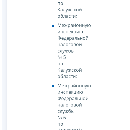
по
Калужской
области;
Межрайонную
инспекцию
Федеральной
налоговой
службы
№ 5
по
Калужской
области;
Межрайонную
инспекцию
Федеральной
налоговой
службы
№ 6
по