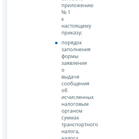
приложению
№ 1
к
настоящему
приказу;
порядок
заполнения
формы
заявления
о
выдаче
сообщения
об
исчисленных
налоговым
органом
суммах
транспортного
налога,
налога