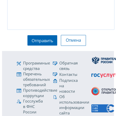
Отмена
Отправить
Программные
Обратная
средства
связь
Перечень
Контакты
обязательных
Подписка
требований
на
Противодействие
новости
коррупции
Об
Госслужба
использовании
в ФНС
информации
России
сайта