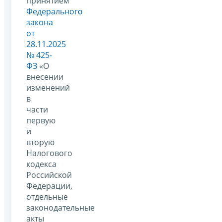
принятием
Федерального
закона
от
28.11.2025
№ 425-
ФЗ
«О
внесении
изменений
в
части
первую
и
вторую
Налогового
кодекса
Российской
Федерации,
отдельные
законодательные
акты