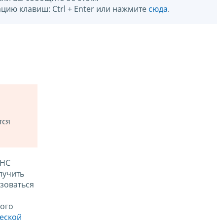
цию клавиш: Ctrl + Enter или нажмите
сюда
.
тся
ФНС
лучить
зоваться
ого
ческой