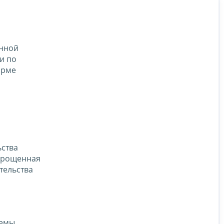
енной
и по
орме
ьства
Упрощенная
тельства
темы