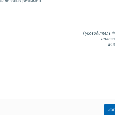
налоговых режимов.
Руководитель Ф
налого
М.
Заг