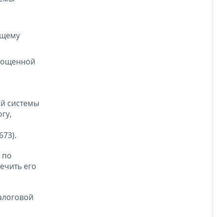
ящему
прощенной
ой системы
гу,
73).
 по
ечить его
алоговой