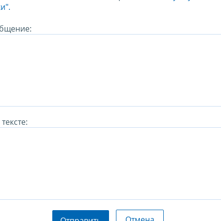
и".
бщение:
тексте:
Отмена
Отправить