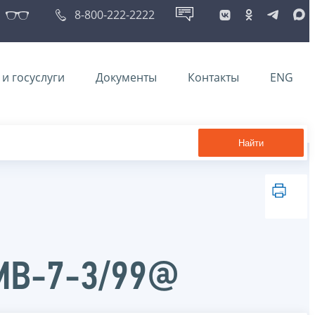
8-800-222-2222
и госуслуги
Документы
Контакты
ENG
Найти
ММВ-7-3/99@