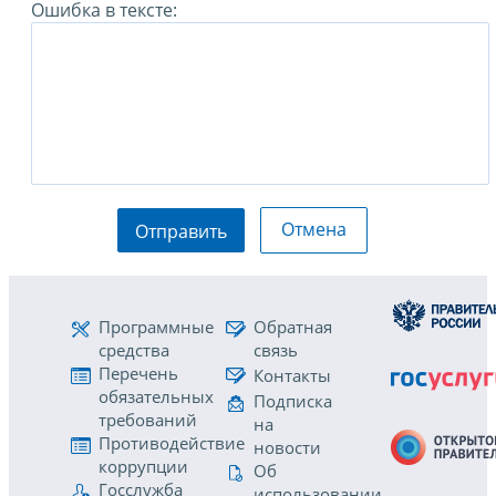
Ошибка в тексте:
Отмена
Отправить
Программные
Обратная
средства
связь
Перечень
Контакты
обязательных
Подписка
требований
на
Противодействие
новости
коррупции
Об
Госслужба
использовании