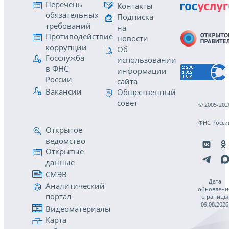
Перечень
Контакты
обязательных
Подписка
требований
на
Противодействие
новости
коррупции
Об
Госслужба
использовании
в ФНС
информации
России
сайта
Вакансии
Общественный
совет
© 2005-202
ФНС Росси
Открытое
ведомство
Открытые
данные
СМЭВ
Дата
Аналитический
обновлени
портал
страницы
09.08.2026
Видеоматериалы
Карта