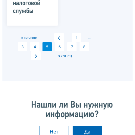
налоговой
службы
в начало
1
...
3
4
5
6
7
8
в конец
Нашли ли Вы нужную
информацию?
Нет
Да