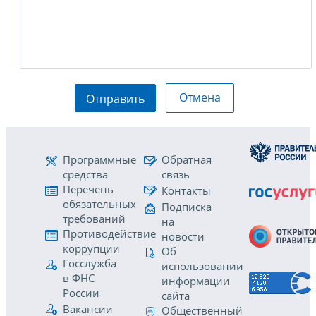
Отмена
Отправить
Программные
Обратная
средства
связь
Перечень
Контакты
обязательных
Подписка
требований
на
Противодействие
новости
коррупции
Об
Госслужба
использовании
в ФНС
информации
России
сайта
Вакансии
Общественный