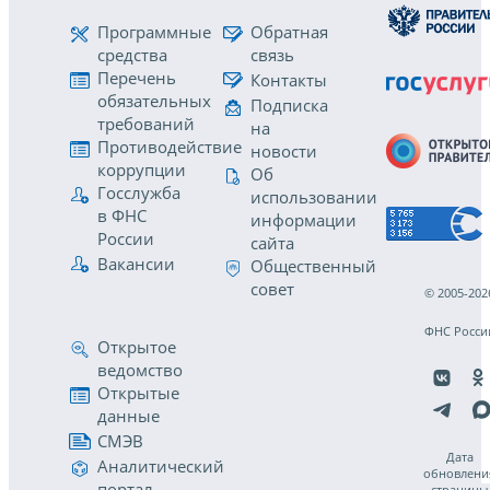
Программные
Обратная
средства
связь
Перечень
Контакты
обязательных
Подписка
требований
на
Противодействие
новости
коррупции
Об
Госслужба
использовании
в ФНС
информации
России
сайта
Вакансии
Общественный
совет
© 2005-202
ФНС Росси
Открытое
ведомство
Открытые
данные
СМЭВ
Дата
Аналитический
обновлени
портал
страницы