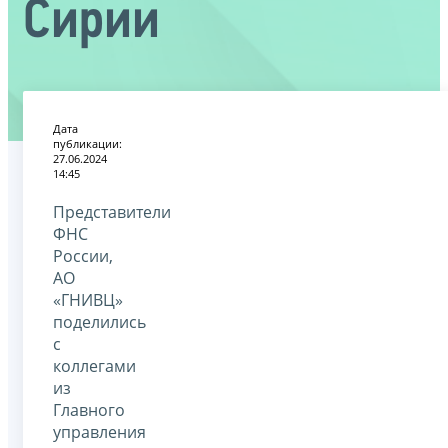
Сирии
Дата
публикации:
27.06.2024
14:45
Представители
ФНС
России,
АО
«ГНИВЦ»
поделились
с
коллегами
из
Главного
управления