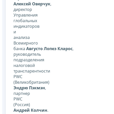
Алексей Оверчук
,
директор
Управления
глобальных
индикаторов
и
анализа
Всемирного
банка
Августо Лопез Кларос
,
руководитель
подразделения
налоговой
транспарентности
PWC
(Великобритания)
Эндрю Пэкмэн
,
партнер
PWC
(Россия)
Андрей Колчин
.