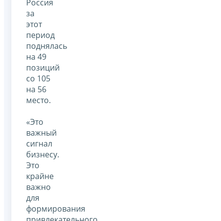
Россия
за
этот
период
поднялась
на 49
позиций
со 105
на 56
место.
«Это
важный
сигнал
бизнесу.
Это
крайне
важно
для
формирования
привлекательного