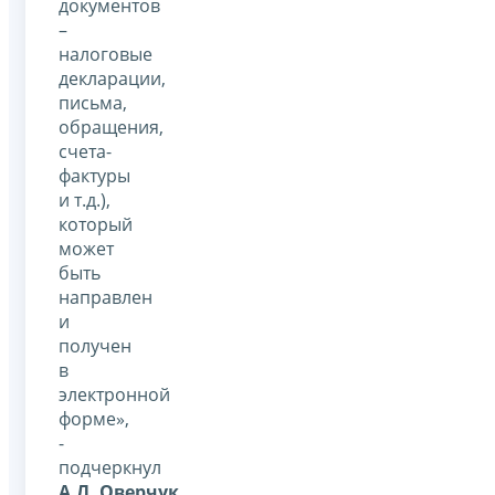
документов
–
налоговые
декларации,
письма,
обращения,
счета-
фактуры
и т.д.),
который
может
быть
направлен
и
получен
в
электронной
форме»,
-
подчеркнул
А.Л. Оверчук
.