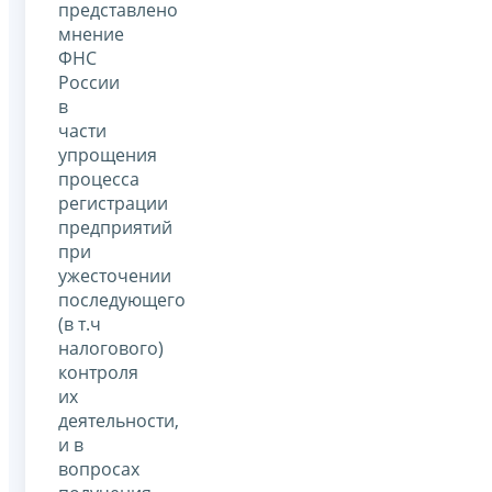
представлено
мнение
ФНС
России
в
части
упрощения
процесса
регистрации
предприятий
при
ужесточении
последующего
(в т.ч
налогового)
контроля
их
деятельности,
и в
вопросах