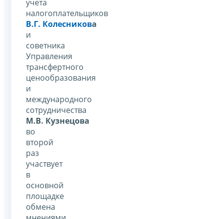
учета
налогоплательщиков
В.Г. Колесников
а
и
советника
Управления
трансфертного
ценообразования
и
международного
сотрудничества
М.В. Кузнецова
во
второй
раз
участвует
в
основной
площадке
обмена
мнениями