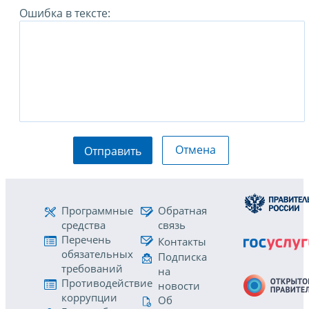
Ошибка в тексте:
Отмена
Отправить
Программные
Обратная
средства
связь
Перечень
Контакты
обязательных
Подписка
требований
на
Противодействие
новости
коррупции
Об