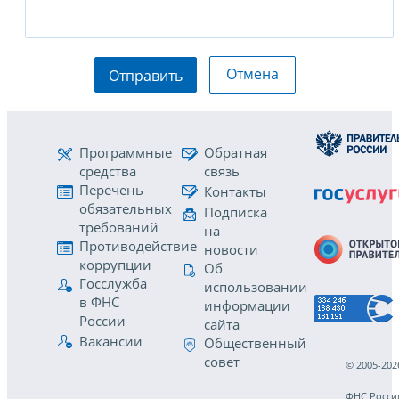
Отмена
Отправить
Программные
Обратная
средства
связь
Перечень
Контакты
обязательных
Подписка
требований
на
Противодействие
новости
коррупции
Об
Госслужба
использовании
в ФНС
информации
России
сайта
Вакансии
Общественный
совет
© 2005-202
ФНС Росси