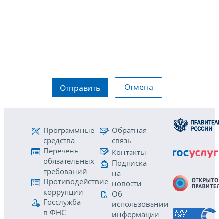
Отмена
Отправить
Программные
Обратная
средства
связь
Перечень
Контакты
обязательных
Подписка
требований
на
Противодействие
новости
коррупции
Об
Госслужба
использовании
в ФНС
информации