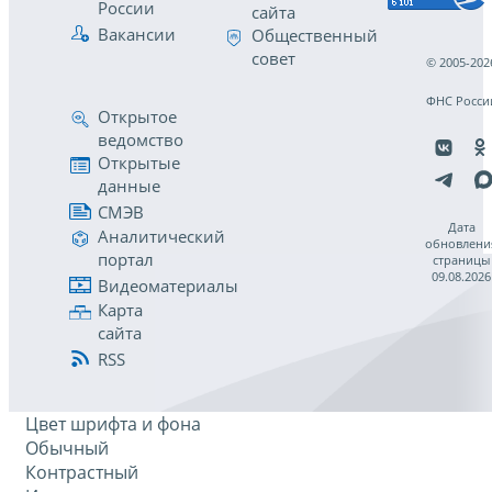
России
сайта
Вакансии
Общественный
совет
© 2005-202
ФНС Росси
Открытое
ведомство
Открытые
данные
СМЭВ
Дата
Аналитический
обновлени
портал
страницы
09.08.2026
Видеоматериалы
Карта
сайта
RSS
Цвет шрифта и фона
Обычный
Контрастный