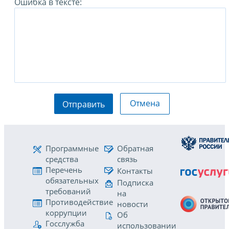
Ошибка в тексте:
Отмена
Отправить
Программные
Обратная
средства
связь
Перечень
Контакты
обязательных
Подписка
требований
на
Противодействие
новости
коррупции
Об
Госслужба
использовании