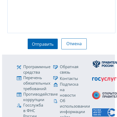
Отмена
Отправить
Программные
Обратная
средства
связь
Перечень
Контакты
обязательных
Подписка
требований
на
Противодействие
новости
коррупции
Об
Госслужба
использовании
в ФНС
информации
России