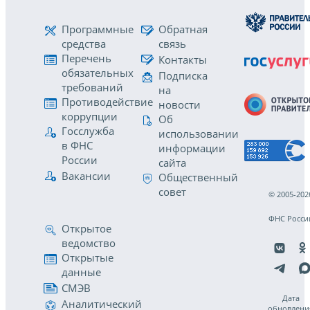
Программные
Обратная
средства
связь
Перечень
Контакты
обязательных
Подписка
требований
на
Противодействие
новости
коррупции
Об
Госслужба
использовании
в ФНС
информации
России
сайта
Вакансии
Общественный
совет
© 2005-202
ФНС Росси
Открытое
ведомство
Открытые
данные
СМЭВ
Дата
Аналитический
обновлени