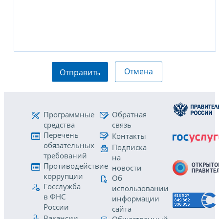
Отмена
Отправить
Программные
Обратная
средства
связь
Перечень
Контакты
обязательных
Подписка
требований
на
Противодействие
новости
коррупции
Об
Госслужба
использовании
в ФНС
информации
России
сайта
Вакансии