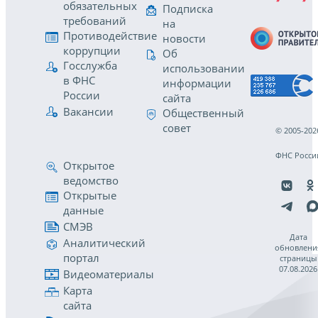
обязательных
Подписка
требований
на
Противодействие
новости
коррупции
Об
Госслужба
использовании
в ФНС
информации
России
сайта
Вакансии
Общественный
совет
© 2005-202
ФНС Росси
Открытое
ведомство
Открытые
данные
СМЭВ
Дата
Аналитический
обновлени
портал
страницы
07.08.2026
Видеоматериалы
Карта
сайта