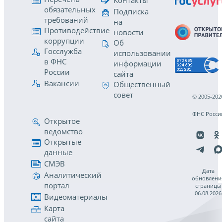
Контакты
обязательных
Подписка
требований
на
Противодействие
новости
коррупции
Об
Госслужба
использовании
в ФНС
информации
России
сайта
Вакансии
Общественный
совет
© 2005-202
ФНС Росси
Открытое
ведомство
Открытые
данные
СМЭВ
Дата
Аналитический
обновлени
портал
страницы
06.08.2026
Видеоматериалы
Карта
сайта