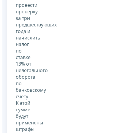
провести
проверку
за три
предшествующих
года и
начислить
налог
по
ставке
13% от
нелегального
оборота
по
банковскому
счету.
К этой
сумме
будут
применены
штрафы