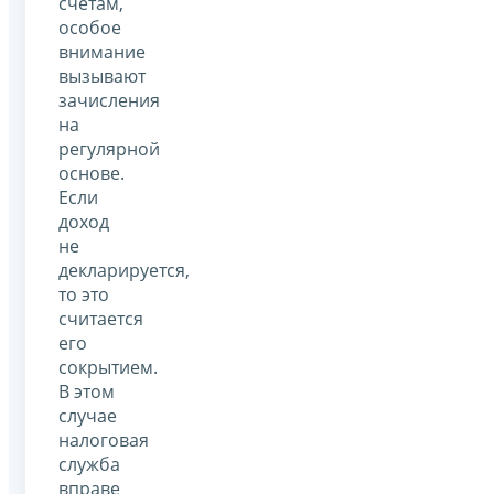
счетам,
особое
внимание
вызывают
зачисления
на
регулярной
основе.
Если
доход
не
декларируется,
то это
считается
его
сокрытием.
В этом
случае
налоговая
служба
вправе