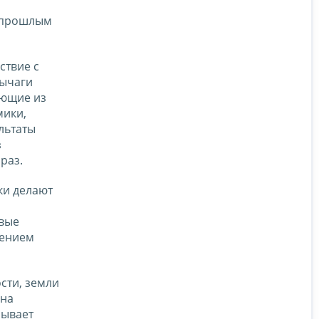
с прошлым
ствие с
рычаги
ающие из
мики,
льтаты
з
раз.
ки делают
вые
нением
сти, земли
 на
зывает