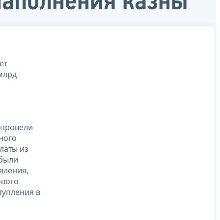
наполнения казны
ет
млрд
 провели
ного
латы из
 были
вления,
ового
тупления в