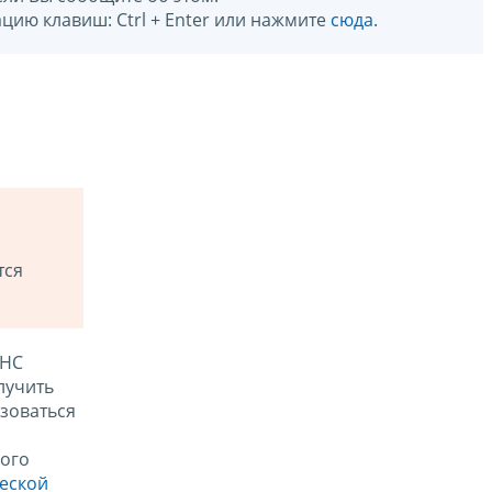
цию клавиш: Ctrl + Enter или нажмите
сюда
.
тся
ФНС
лучить
зоваться
ого
ческой