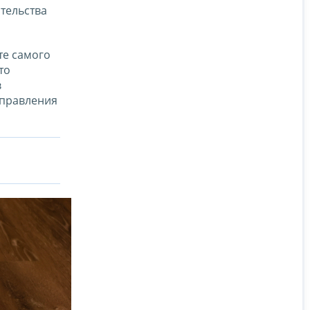
тельства
те самого
то
в
Управления