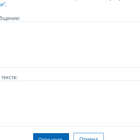
и".
бщение:
тексте:
Отмена
Отправить