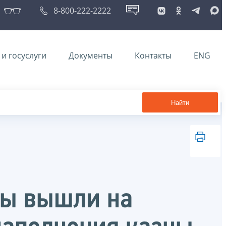
8-800-222-2222
и госуслуги
Документы
Контакты
ENG
Найти
ны вышли на