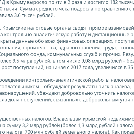
Д в Крыму выросло почти в 2 раза и достигло 182 тысяч,
20 тысяч. Сумма среднего чека подросла по сравнению 
авила 3,6 тысяч рублей.
 Крымские налоговые органы сводят прямое взаимодей
на контрольно-аналитическую работу и дистанционные 
ткрыты данные обо всех финансовых операциях, поступ
азования, строительства, здравоохранения, труда, эконо
оциального фонда, коммунальных служб и прочих. Резу
лее 9,5 млрд рублей, в том числе 9,08 млрд рублей – бе
ост поступлений, начиная с 2017 года, увеличился в 35 
роведении контрольно-аналитической работы налогови
огоплательщиком – обсуждают результаты риск-анализа,
авонарушений, убеждают добровольно уточнить налого
ыросла доля поступлений, связанных с добровольным уточ
ущественных налогов. Владельцам крымской недвижимо
а сумму 3,2 млрд рублей (более 1,3 млрд рублей налога
о налога, 700 млн рублей земельного налога). Как пока