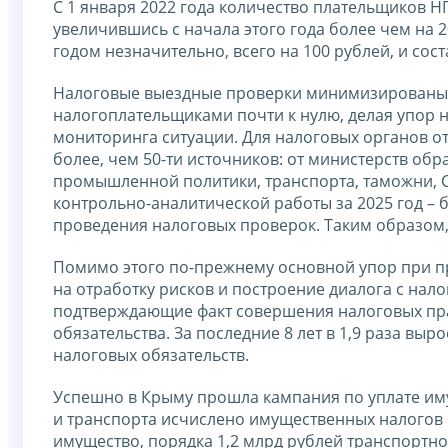
С 1 января 2022 года количество плательщиков НП
увеличившись с начала этого года более чем на 
годом незначительно, всего на 100 рублей, и сост
Налоговые выездные проверки минимизированы.
налогоплательщиками почти к нулю, делая упор 
мониторинга ситуации. Для налоговых органов о
более, чем 50-ти источников: от министерств обр
промышленной политики, транспорта, таможни, С
контрольно-аналитической работы за 2025 год – бо
проведения налоговых проверок. Таким образом, р
Помимо этого по-прежнему основной упор при п
на отработку рисков и построение диалога с нал
подтверждающие факт совершения налоговых пр
обязательства. За последние 8 лет в 1,9 раза в
налоговых обязательств.
Успешно в Крыму прошла кампания по уплате им
и транспорта исчислено имущественных налогов н
имущество, порядка 1,2 млрд рублей транспортног