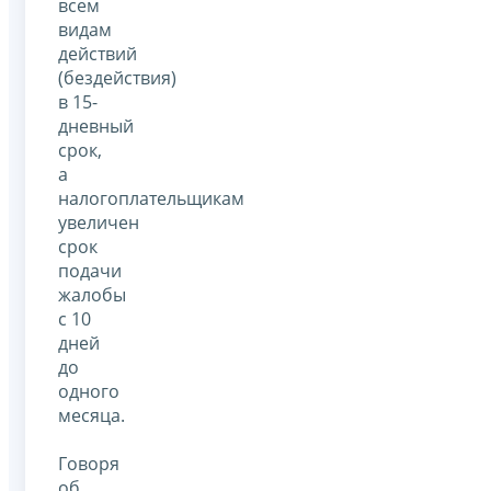
всем
видам
действий
(бездействия)
в 15-
дневный
срок,
а
налогоплательщикам
увеличен
срок
подачи
жалобы
с 10
дней
до
одного
месяца.
Говоря
об