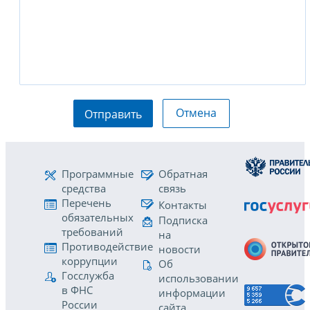
Отмена
Отправить
Программные
Обратная
средства
связь
Перечень
Контакты
обязательных
Подписка
требований
на
Противодействие
новости
коррупции
Об
Госслужба
использовании
в ФНС
информации
России
сайта