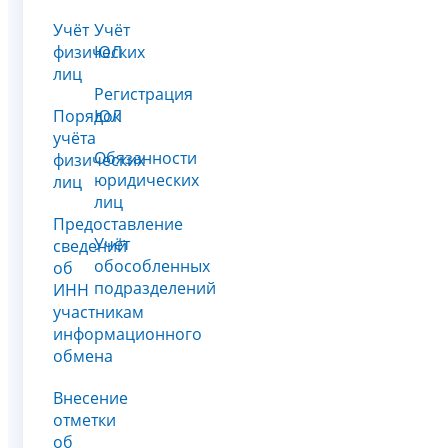
Учёт
Учёт
физических
ЮЛ
лиц
Регистрация
Порядок
ЮЛ
учёта
Обязанности
физических
юридических
лиц
лиц
Предоставление
Учёт
сведений
обособленных
об
подразделений
ИНН
участникам
информационного
обмена
Внесение
отметки
об