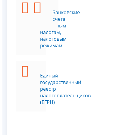
Учёт
Банковские
по
счета
отдельным
налогам,
налоговым
режимам
Единый
государственный
реестр
налогоплательщиков
(ЕГРН)