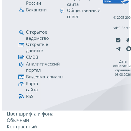
России
сайта
Вакансии
Общественный
совет
© 2005-202
ФНС Росси
Открытое
ведомство
Открытые
данные
СМЭВ
Дата
Аналитический
обновлени
портал
страницы
08.08.2026
Видеоматериалы
Карта
сайта
RSS
Цвет шрифта и фона
Обычный
Контрастный