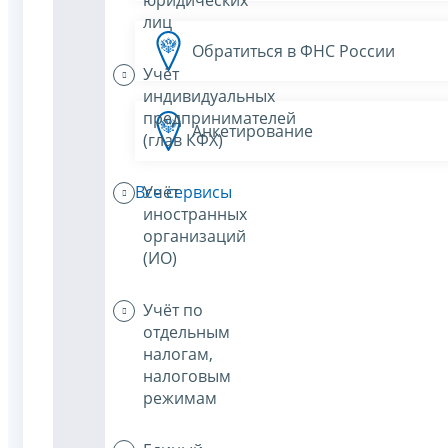
лиц
Обратиться в ФНС России
Учёт
индивидуальных
предпринимателей
Анкетирование
(глав КФХ)
Учёт
Все сервисы
иностранных
организаций
(ИО)
Учёт по
отдельным
налогам,
налоговым
режимам