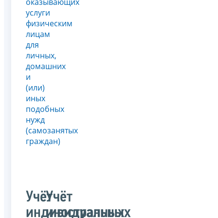
оказывающих
услуги
физическим
лицам
для
личных,
домашних
и
(или)
иных
подобных
нужд
(самозанятых
граждан)
Учёт
Учёт
индивидуальных
иностранных