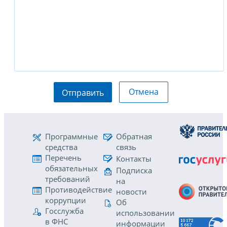
Отмена
Отправить
Программные
Обратная
средства
связь
Перечень
Контакты
обязательных
Подписка
требований
на
Противодействие
новости
коррупции
Об
Госслужба
использовании
в ФНС
информации