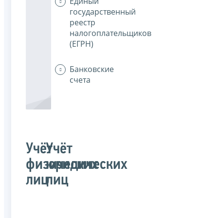
Единый
государственный
реестр
налогоплательщиков
(ЕГРН)
Банковские
счета
Учёт
Учёт
физических
юридических
лиц
лиц