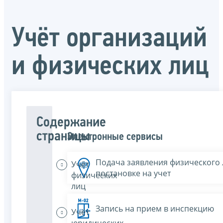
Учёт организаций
и физических лиц
Содержание
страницы
Электронные сервисы
Подача заявления физического 
Учёт
постановке на учет
физических
лиц
Запись на прием в инспекцию
Учёт
юридических