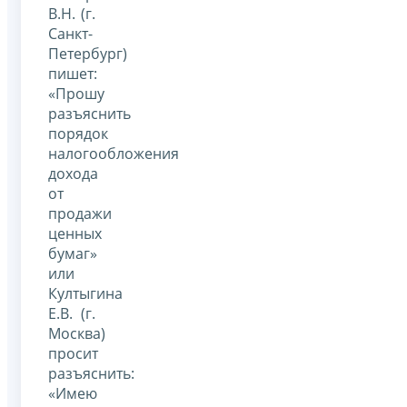
В.Н. (г.
Санкт-
Петербург)
пишет:
«Прошу
разъяснить
порядок
налогообложения
дохода
от
продажи
ценных
бумаг»
или
Култыгина
Е.В. (г.
Москва)
просит
разъяснить:
«Имею