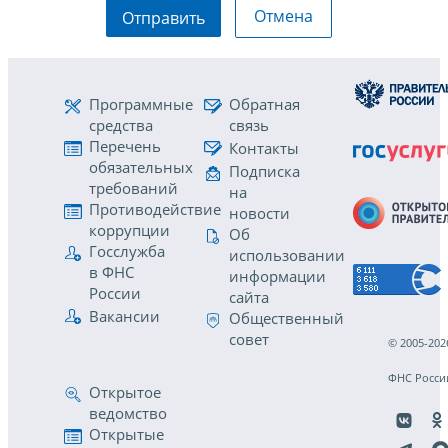
Отмена
Отправить
Программные
Обратная
средства
связь
Перечень
Контакты
обязательных
Подписка
требований
на
Противодействие
новости
коррупции
Об
Госслужба
использовании
в ФНС
информации
России
сайта
Вакансии
Общественный
совет
© 2005-202
ФНС Росси
Открытое
ведомство
Открытые