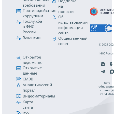
Подписка
требований
на
Противодействие
новости
коррупции
Об
Госслужба
использовании
в ФНС
информации
России
сайта
Вакансии
Общественный
совет
© 2005-202
ФНС Росси
Открытое
ведомство
Открытые
данные
СМЭВ
Дата
Аналитический
обновлени
портал
страницы
29.04.2026
Видеоматериалы
Карта
сайта
RSS