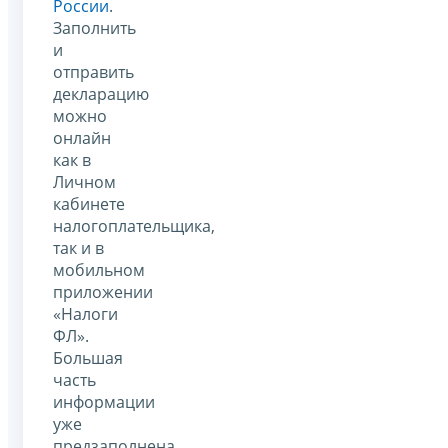
России
.
Заполнить
и
отправить
декларацию
можно
онлайн
как в
Личном
кабинете
налогоплательщика,
так и в
мобильном
приложении
«Налоги
ФЛ».
Большая
часть
информации
уже
предзаполнена.