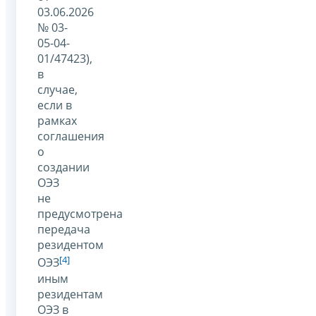
03.06.2026
№ 03-
05-04-
01/47423),
в
случае,
если в
рамках
соглашения
о
создании
ОЭЗ
не
предусмотрена
передача
резидентом
[4]
ОЭЗ
иным
резидентам
ОЭЗ в