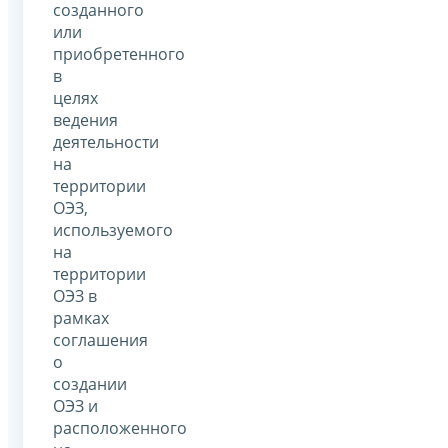
созданного
или
приобретенного
в
целях
ведения
деятельности
на
территории
ОЭЗ,
используемого
на
территории
ОЭЗ в
рамках
соглашения
о
создании
ОЭЗ и
расположенного