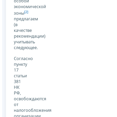
особой
экономической
[2]
зоны
предлагаем
(в
качестве
рекомендации)
учитывать
следующее.
Согласно
пункту
17
статьи
381
НК
РФ,
освобождаются
от
налогообложения
организации,