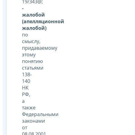
19/343@;
-
жалобой
(апелляционной
жалобой)
по
смыслу,
придаваемому
этому
понятию
статьями
138-
140
НК
РФ,
а
также
Федеральными
законами
от
08.08.2001