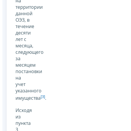
на
территории
данной
ОЭЗ, в
течение
десяти
лет с
месяца,
следующего
за
месяцем
постановки
на
учет
указанного
[3]
имущества
.
Исходя
из
пункта
3