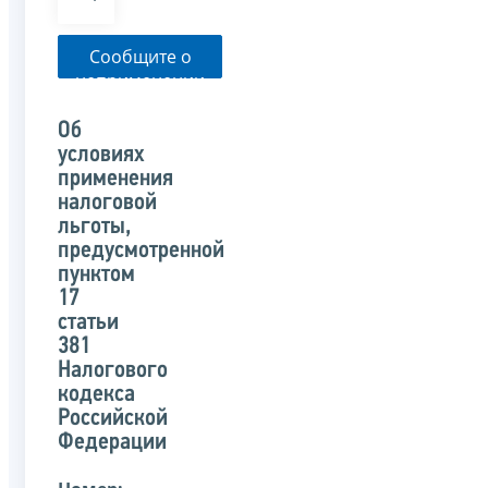
Сообщите о
неприменении
налоговым
органом
Об
указанного
условиях
письма
применения
налоговой
льготы,
предусмотренной
пунктом
17
статьи
381
Налогового
кодекса
Российской
Федерации