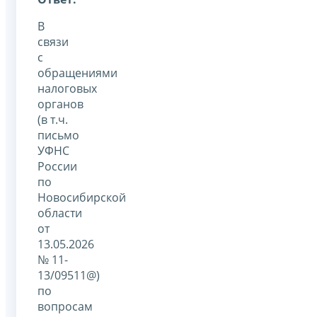
В
связи
с
обращениями
налоговых
органов
(в т.ч.
письмо
УФНС
России
по
Новосибирской
области
от
13.05.2026
№ 11-
13/09511@)
по
вопросам