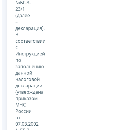
№БГ-3-
23/1
(далее
–
декларация).
В
соответствии
с
Инструкцией
по
заполнению
данной
налоговой
декларации
(утверждена
приказом
МНС
России
от
07.03.2002