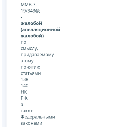
ММВ-7-
19/343@;
-
жалобой
(апелляционной
жалобой)
по
смыслу,
придаваемому
этому
понятию
статьями
138-
140
НК
РФ,
а
также
Федеральными
законами