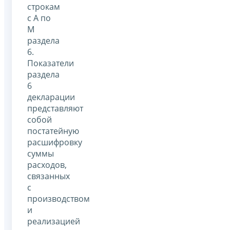
строкам
с А по
М
раздела
6.
Показатели
раздела
6
декларации
представляют
собой
постатейную
расшифровку
суммы
расходов,
связанных
с
производством
и
реализацией