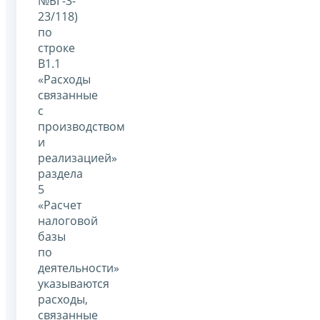
№БГ-3-
23/118)
по
строке
В1.1
«Расходы
связанные
с
производством
и
реализацией»
раздела
5
«Расчет
налоговой
базы
по
деятельности»
указываются
расходы,
связанные