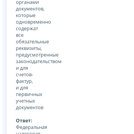
органами
документов,
которые
одновременно
содержат
все
обязательные
реквизиты,
предусмотренные
законодательством
и для
счетов-
фактур,
и для
первичных
учетных
документов
Ответ:
Федеральная
налоговая