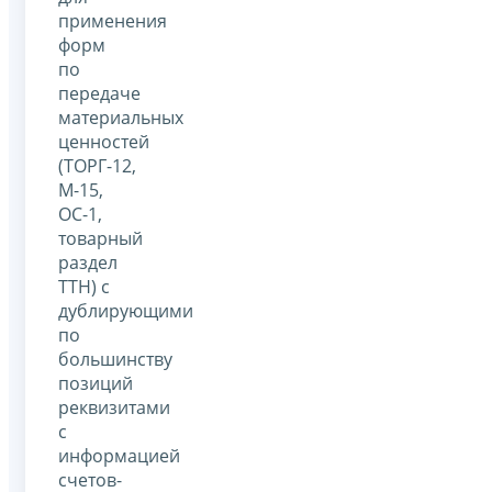
применения
форм
по
передаче
материальных
ценностей
(ТОРГ-12,
М-15,
ОС-1,
товарный
раздел
ТТН) с
дублирующими
по
большинству
позиций
реквизитами
с
информацией
счетов-