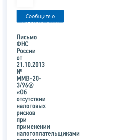
Сообщите о
неприменении
налоговым
органом
Письмо
указанного
ФНС
письма
России
от
21.10.2013
№
ММВ-20-
3/96@
«Об
отсутствии
налоговых
рисков
при
применении
налогоплательщиками