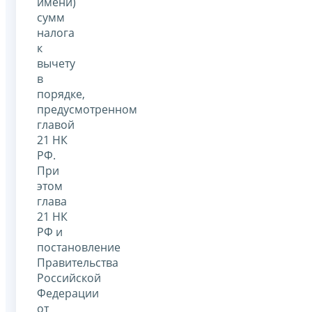
имени)
сумм
налога
к
вычету
в
порядке,
предусмотренном
главой
21 НК
РФ.
При
этом
глава
21 НК
РФ и
постановление
Правительства
Российской
Федерации
от