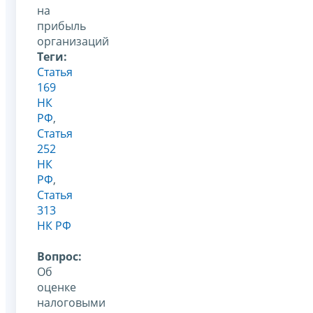
на
прибыль
организаций
Теги:
Статья
169
НК
РФ
,
Статья
252
НК
РФ
,
Статья
313
НК РФ
Вопрос:
Об
оценке
налоговыми