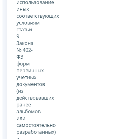
использование
иных
соответствующих
условиям
статьи
9
Закона
№ 402-
ФЗ
форм
первичных
учетных
документов
(из
действовавших
ранее
альбомов
или
самостоятельно
разработанных)
и