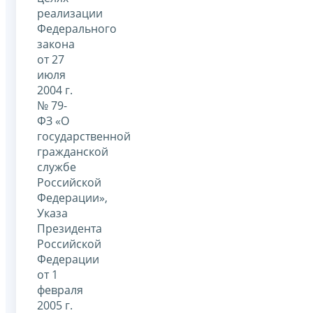
реализации
Федерального
закона
от 27
июля
2004 г.
№ 79-
ФЗ «О
государственной
гражданской
службе
Российской
Федерации»,
Указа
Президента
Российской
Федерации
от 1
февраля
2005 г.