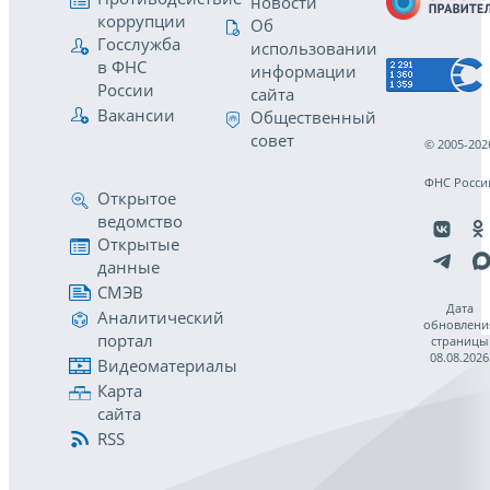
новости
коррупции
Об
Госслужба
использовании
в ФНС
информации
России
сайта
Вакансии
Общественный
совет
© 2005-202
ФНС Росси
Открытое
ведомство
Открытые
данные
СМЭВ
Дата
Аналитический
обновлени
портал
страницы
08.08.2026
Видеоматериалы
Карта
сайта
RSS