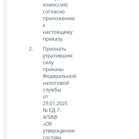
комиссия)
согласно
приложению
к
настоящему
приказу.
Признать
утратившим
силу
приказы
Федеральной
налоговой
службы
от
29.01.2025
№ ЕД-7-
4/58@
«Об
утверждении
состава